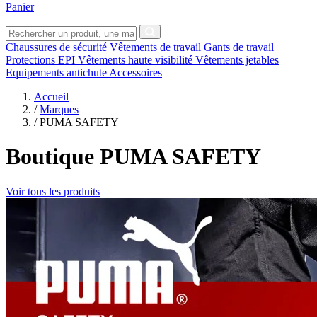
Panier
Chaussures de sécurité
Vêtements de travail
Gants de travail
Protections EPI
Vêtements haute visibilité
Vêtements jetables
Equipements antichute
Accessoires
Accueil
/
Marques
/
PUMA SAFETY
Boutique PUMA SAFETY
Voir tous les produits