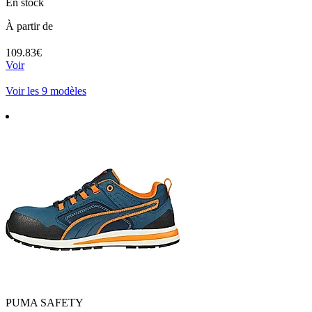
En stock
À partir de
109.83€
Voir
Voir les 9 modèles
PUMA SAFETY