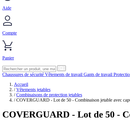
Aide
Compte
Panier
Chaussures de sécurité
Vêtements de travail
Gants de travail
Protecti
Accueil
/
Vêtements jetables
/
Combinaisons de protection jetables
/
COVERGUARD - Lot de 50 - Combinaison jetable avec cap
COVERGUARD
- Lot de 50 - 