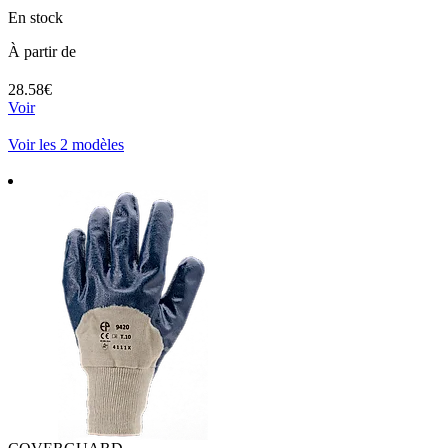
En stock
À partir de
28.58€
Voir
Voir les 2 modèles