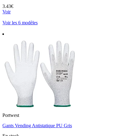
3.43€
Voir
Voir les 6 modèles
Portwest
Gants Vending Antistatique PU Gris
En stock