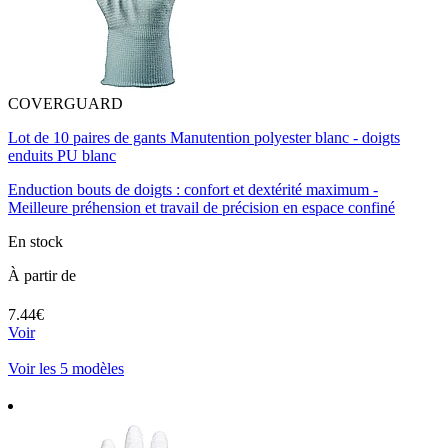
COVERGUARD
Lot de 10 paires de gants Manutention polyester blanc - doigts
enduits PU blanc
Enduction bouts de doigts : confort et dextérité maximum -
Meilleure préhension et travail de précision en espace confiné
En stock
À partir de
7.44€
Voir
Voir les 5 modèles