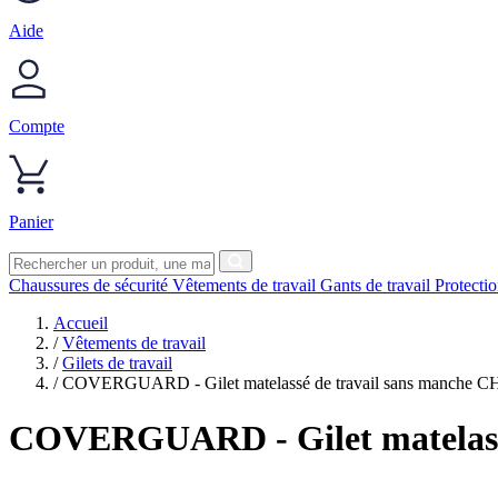
Aide
Compte
Panier
Chaussures de sécurité
Vêtements de travail
Gants de travail
Protecti
Accueil
/
Vêtements de travail
/
Gilets de travail
/
COVERGUARD - Gilet matelassé de travail sans manche 
COVERGUARD
- Gilet matela