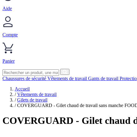
Aide
Compte
Panier
Chaussures de sécurité
Vêtements de travail
Gants de travail
Protecti
Accueil
/
Vêtements de travail
/
Gilets de travail
/
COVERGUARD - Gilet chaud de travail sans manche FOOD
COVERGUARD
- Gilet chaud 