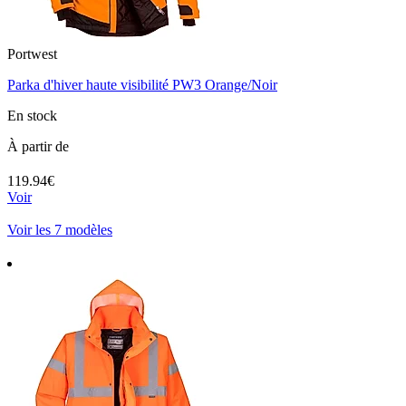
Portwest
Parka d'hiver haute visibilité PW3 Orange/Noir
En stock
À partir de
119.94€
Voir
Voir les 7 modèles