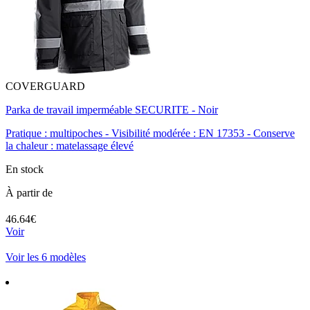
COVERGUARD
Parka de travail imperméable SECURITE - Noir
Pratique : multipoches - Visibilité modérée : EN 17353 - Conserve
la chaleur : matelassage élevé
En stock
À partir de
46.64€
Voir
Voir les 6 modèles