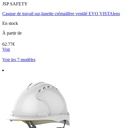
JSP SAFETY
Casque de travail sur-lunette crémaillère ventilé EVO VISTAlens
En stock
À partir de
62.77€
Voir
Voir les 7 modèles