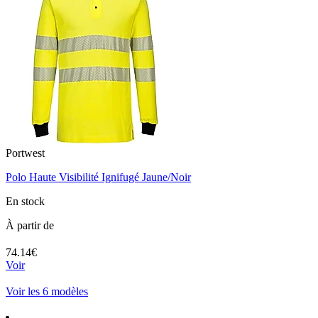
Portwest
Polo Haute Visibilité Ignifugé Jaune/Noir
En stock
À partir de
74.14€
Voir
Voir les 6 modèles