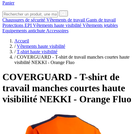
Panier
Chaussures de sécurité
Vêtements de travail
Gants de travail
Protections EPI
Vêtements haute visibilité
Vêtements jetables
Equipements antichute
Accessoires
Accueil
/
Vêtements haute visibilité
/
T-shirt haute visibilité
/
COVERGUARD - T-shirt de travail manches courtes haute
visibilité NEKKI - Orange Fluo
COVERGUARD
- T-shirt de
travail manches courtes haute
visibilité NEKKI - Orange Fluo