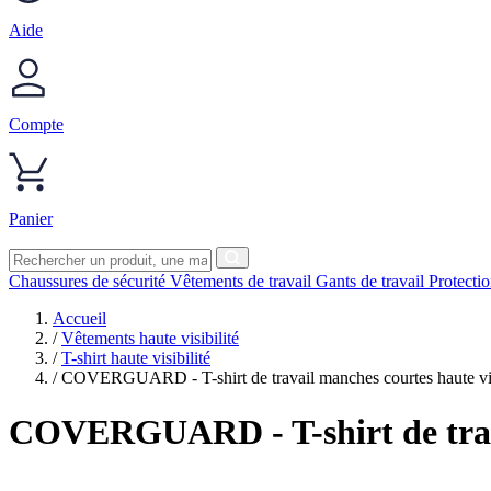
Aide
Compte
Panier
Chaussures de sécurité
Vêtements de travail
Gants de travail
Protecti
Accueil
/
Vêtements haute visibilité
/
T-shirt haute visibilité
/
COVERGUARD - T-shirt de travail manches courtes haute vi
COVERGUARD
- T-shirt de tr