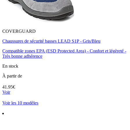
COVERGUARD
Chaussures de sécurité basses LEAD S1P - Gris/Bleu
Compatible zones EPA (ESD Protected Area) - Confort et légèreté -
Très bonne adhérence
En stock
À partir de
41.95€
Voir
Voir les 10 modèles