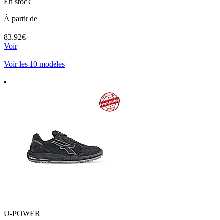
En stock
À partir de
83.92€
Voir
Voir les 10 modèles
U-POWER