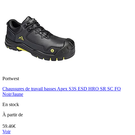
Portwest
Chaussures de travail basses Apex S3S ESD HRO SR SC FO
Noir/Jaune
En stock
À partir de
59.46€
Voir