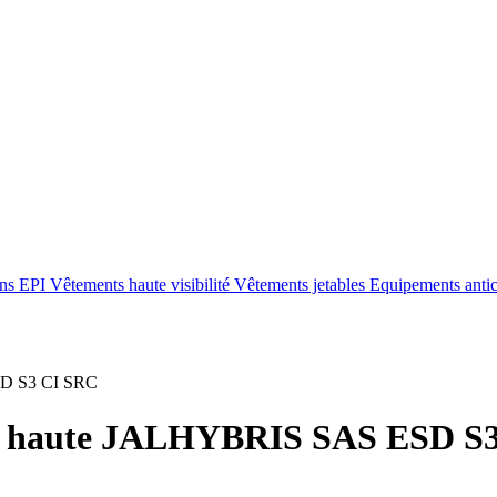
ons EPI
Vêtements haute visibilité
Vêtements jetables
Equipements anti
SD S3 CI SRC
ité haute JALHYBRIS SAS ESD S