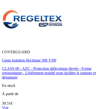
COVERGUARD
Gants isolation électrique 500 V/00
CLASS 00 - AZC - Protection diélectrique élevée - Forme
ergonomique - Légèrement poudré pour faciliter le gantage et
dégantage
En stock
À partir de
39.51€
Voir