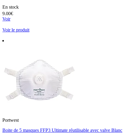
En stock
9.00€
Voir
Voir le produit
Portwest
Boite de 5 masques FFP3 Ultimate réutilisable avec valve Blanc