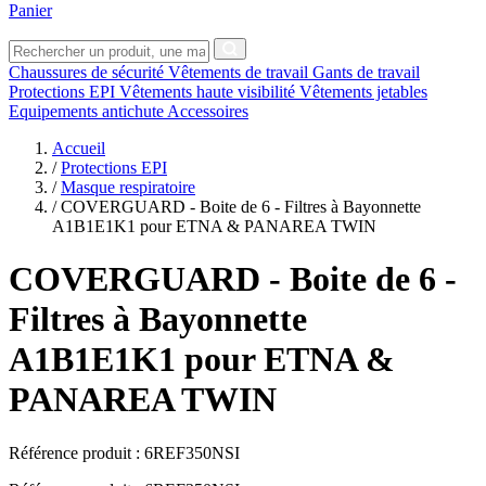
Panier
Chaussures de sécurité
Vêtements de travail
Gants de travail
Protections EPI
Vêtements haute visibilité
Vêtements jetables
Equipements antichute
Accessoires
Accueil
/
Protections EPI
/
Masque respiratoire
/
COVERGUARD - Boite de 6 - Filtres à Bayonnette
A1B1E1K1 pour ETNA & PANAREA TWIN
COVERGUARD
- Boite de 6 -
Filtres à Bayonnette
A1B1E1K1 pour ETNA &
PANAREA TWIN
Référence produit :
6REF350NSI