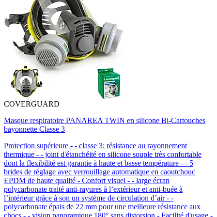
COVERGUARD
Masque respiratoire PANAREA TWIN en silicone Bi-Cartouches
bayonnette Classe 3
Protection supérieure - - classe 3: résistance au rayonnement
thermique - - joint d'étanchéité en silicone souple très confortable
dont la flexibilité est garantie à haute et basse température - - 5
brides de réglage avec verrouillage automatique en caoutchouc
EPDM de haute qualité - Confort visuel - - large écran
polycarbonate traité anti-rayures à l’extérieur et anti-buée à
l’intérieur grâce à son un système de circulation d’air - -
polycarbonate épais de 22 mm pour une meilleure résistance aux
chocs - - vision panoramique 180° sans distorsion - Facilité d'usage -