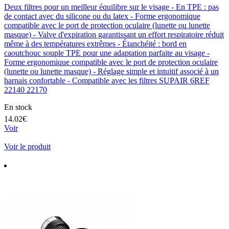
Deux filtres pour un meilleur équilibre sur le visage - En TPE : pas
de contact avec du silicone ou du latex - Forme ergonomique
compatible avec le port de protection oculaire (lunette ou lunette
masque) - Valve d'expiration garantissant un effort respiratoire réduit
même à des températures extrêmes - Étanchéité : bord en
caoutchouc souple TPE pour une adaptation parfaite au visage -
Forme ergonomique compatible avec le port de protection oculaire
(lunette ou lunette masque) - Réglage simple et intuitif associé à un
harnais confortable - Compatible avec les filtres SUPAIR 6REF
22140 22170
En stock
14.02€
Voir
Voir le produit