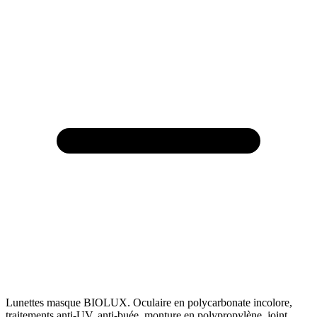
Lunettes masque BIOLUX. Oculaire en polycarbonate incolore,
traitements anti-UV, anti-buée, monture en polypropylène, joint