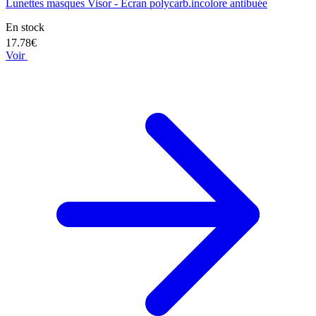
Lunettes masques Visor - Ecran polycarb.incolore antibuée
En stock
17.78€
Voir