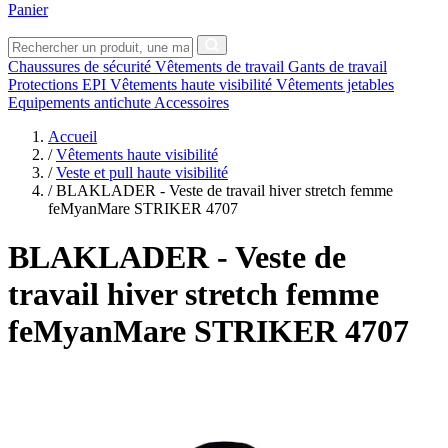
Panier
Chaussures de sécurité
Vêtements de travail
Gants de travail
Protections EPI
Vêtements haute visibilité
Vêtements jetables
Equipements antichute
Accessoires
Accueil
/
Vêtements haute visibilité
/
Veste et pull haute visibilité
/
BLAKLADER - Veste de travail hiver stretch femme
feMyanMare STRIKER 4707
BLAKLADER
- Veste de
travail hiver stretch femme
feMyanMare STRIKER 4707