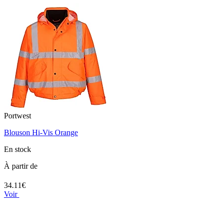
Portwest
Blouson Hi-Vis Orange
En stock
À partir de
34.11€
Voir