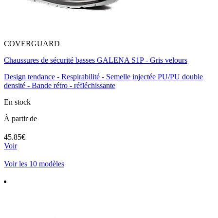
COVERGUARD
Chaussures de sécurité basses GALENA S1P - Gris velours
Design tendance - Respirabilité - Semelle injectée PU/PU double
densité - Bande rétro - réfléchissante
En stock
À partir de
45.85€
Voir
Voir les 10 modèles