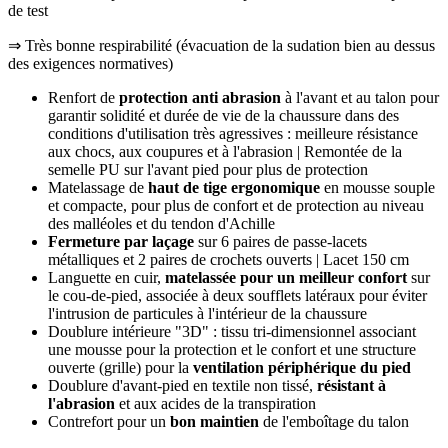
de test
⇒ Très bonne respirabilité (évacuation de la sudation bien au dessus
des exigences normatives)
Renfort de
protection anti abrasion
à l'avant et au talon pour
garantir solidité et durée de vie de la chaussure dans des
conditions d'utilisation très agressives : meilleure résistance
aux chocs, aux coupures et à l'abrasion | Remontée de la
semelle PU sur l'avant pied pour plus de protection
Matelassage de
haut de tige ergonomique
en mousse souple
et compacte, pour plus de confort et de protection au niveau
des malléoles et du tendon d'Achille
Fermeture par laçage
sur 6 paires de passe-lacets
métalliques et 2 paires de crochets ouverts | Lacet 150 cm
Languette en cuir,
matelassée pour un meilleur confort
sur
le cou-de-pied, associée à deux soufflets latéraux pour éviter
l'intrusion de particules à l'intérieur de la chaussure
Doublure intérieure "3D" : tissu tri-dimensionnel associant
une mousse pour la protection et le confort et une structure
ouverte (grille) pour la
ventilation périphérique du pied
Doublure d'avant-pied en textile non tissé,
résistant à
l'abrasion
et aux acides de la transpiration
Contrefort pour un
bon maintien
de l'emboîtage du talon