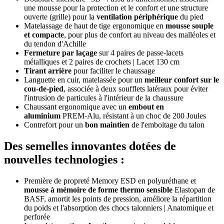
une mousse pour la protection et le confort et une structure
ouverte (grille) pour la
ventilation périphérique
du pied
Matelassage de haut de tige ergonomique en
mousse souple
et compacte
, pour plus de confort au niveau des malléoles et
du tendon d'Achille
Fermeture par laçage
sur 4 paires de passe-lacets
métalliques et 2 paires de crochets | Lacet 130 cm
Tirant arrière
pour faciliter le chaussage
Languette en cuir, matelassée pour un
meilleur confort sur le
cou-de-pied
, associée à deux soufflets latéraux pour éviter
l'intrusion de particules à l'intérieur de la chaussure
Chaussant ergonomique avec un
embout en
aluminium
PREM-Alu, résistant à un choc de 200 Joules
Contrefort pour un
bon maintien
de l'emboitage du talon
Des semelles innovantes dotées de
nouvelles technologies :
Première de propreté Memory ESD en polyuréthane et
mousse à mémoire de forme thermo sensible
Elastopan de
BASF, amortit les points de pression, améliore la répartition
du poids et l'absorption des chocs talonniers | Anatomique et
perforée