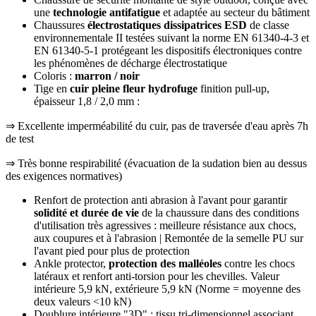
une
technologie antifatigue
et adaptée au secteur du bâtiment
Chaussures
électrostatiques dissipatrices ESD
de classe
environnementale II testées suivant la norme EN 61340-4-3 et
EN 61340-5-1 protégeant les dispositifs électroniques contre
les phénomènes de décharge électrostatique
Coloris :
marron / noir
Tige en
cuir pleine fleur hydrofuge
finition pull-up,
épaisseur 1,8 / 2,0 mm :
⇒ Excellente imperméabilité du cuir, pas de traversée d'eau après 7h
de test
⇒ Très bonne respirabilité (évacuation de la sudation bien au dessus
des exigences
normatives)
Renfort de protection anti abrasion à l'avant pour garantir
solidité et durée de vie
de la chaussure dans des conditions
d'utilisation très agressives : meilleure résistance aux chocs,
aux coupures et à l'abrasion | Remontée de la semelle PU sur
l'avant pied pour plus de protection
Ankle protector,
protection des malléoles
contre les chocs
latéraux et renfort anti-torsion pour les chevilles. Valeur
intérieure 5,9 kN, extérieure 5,9 kN (Norme = moyenne des
deux valeurs <10 kN)
Doublure intérieure "3D" : tissu tri-dimensionnel associant